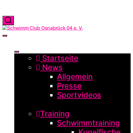
Zum
Inhalt
springen
Suchen
Schwimm
Club
Menü
Osnabrück
04
e.
V.
Startseite
News
Allgemein
Presse
Sportvideos
Training
Schwimmtraining
Kugelfische