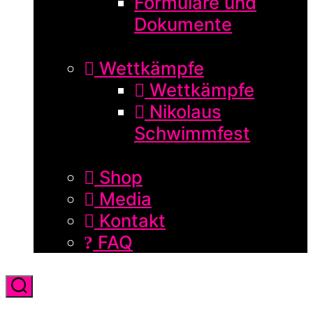
Formulare und
Dokumente
Wettkämpfe
Wettkämpfe
Nikolaus
Schwimmfest
Shop
Media
Kontakt
FAQ
Suchen