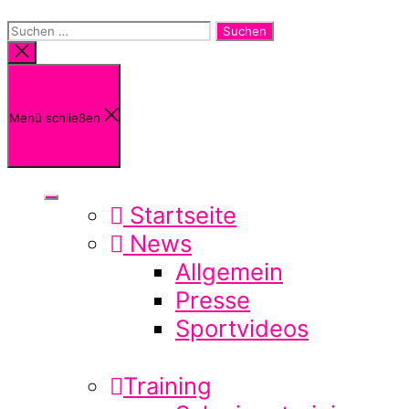
Suchen
nach:
Suche
schließen
Menü schließen
Startseite
News
Allgemein
Presse
Sportvideos
Training