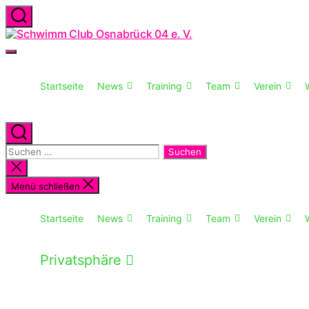
Zum
Inhalt
Suchen
Schwimm
springen
Club
Menü
Osnabrück
04
e.
Startseite
News
Training
Team
Verein
V.
Suchen
Suchen
nach:
Suche
schließen
Menü schließen
Startseite
News
Training
Team
Verein
Privatsphäre