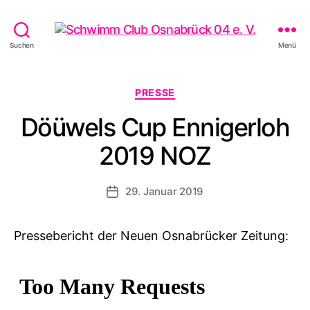
Schwimm
Suchen
Menü
Club
Osnabrück
04
Kategorien
PRESSE
e.
Döüwels Cup Ennigerloh
V.
2019 NOZ
29. Januar 2019
Veröffentlichungsdatum
Pressebericht der Neuen Osnabrücker Zeitung: