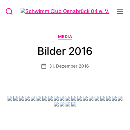
Schwimm
Suchen
Menü
Club
Osnabrück
04
Kategorien
MEDIA
e.
V.
Bilder 2016
31. Dezember 2016
Veröffentlichungsdatum