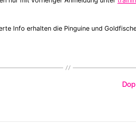
en nur mit vorheriger Anmeldung unter
train
rte Info erhalten die Pinguine und Goldfische
Dop