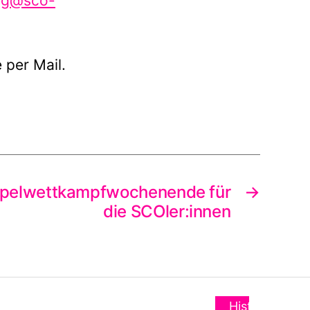
ing@sco-
 per Mail.
pelwettkampfwochenende für
→
die SCOler:innen
Histo