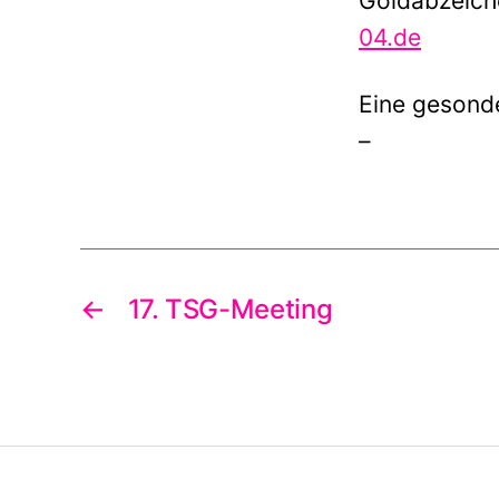
Goldabzeich
04.de
Eine gesonde
–
←
17. TSG-Meeting