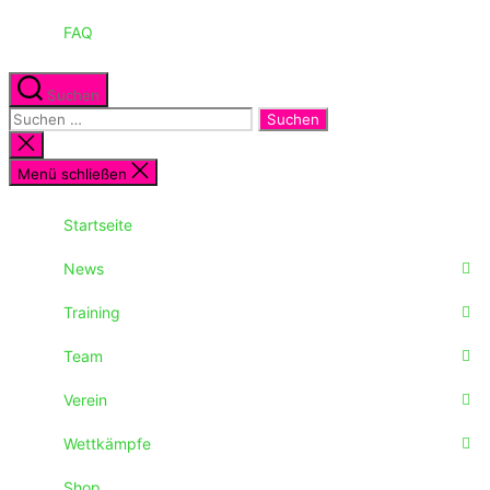
FAQ
Suchen
Suchen
nach:
Suche
schließen
Menü schließen
Startseite
News
Training
Team
Verein
Wettkämpfe
Shop