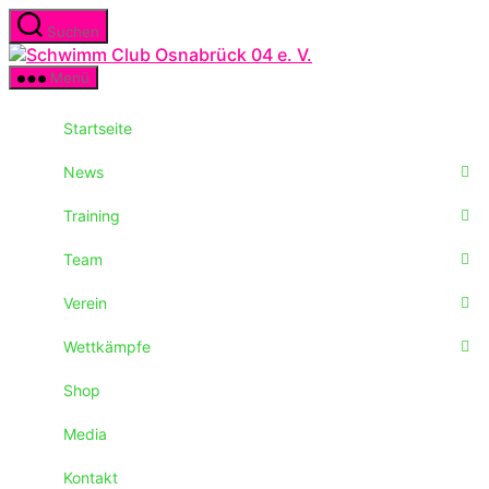
Zum
Suchen
Inhalt
Schwimm
springen
Club
Menü
Osnabrück
04
Startseite
e.
V.
News
Training
Team
Verein
Wettkämpfe
Shop
Media
Kontakt