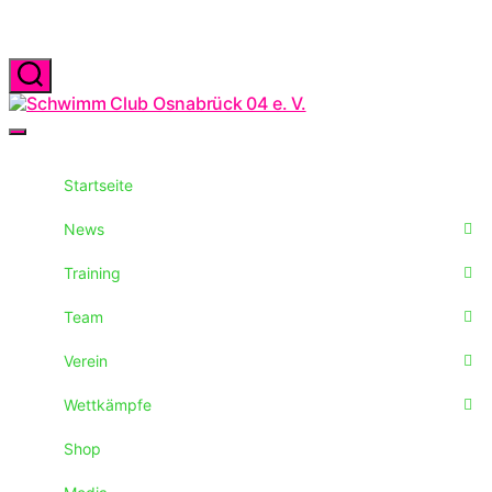
Zum
Inhalt
springen
Suchen
Schwimm
Club
Menü
Osnabrück
04
e.
Startseite
V.
News
Training
Team
Verein
Wettkämpfe
Shop